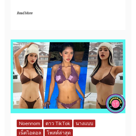
Read More
Noennom
ดาว TikTok
นางแบบ
เน็ตไอดอล
โพสต์ล่าสุด