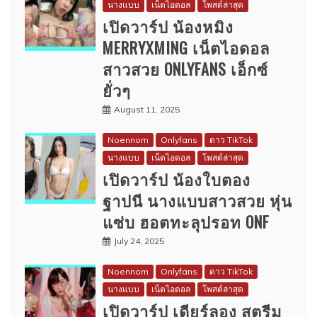
นางแบบ
เน็ตไอดอล
โพสต์ล่าสุด
เปิดวาร์ป น้องหมิง
MERRYXMING เน็ตไอดอล
สาวสวย ONLYFANS เอ็กซ์
ยั่วๆ
August 11, 2025
Noennom
Onlyfans
ดาว TikTok
นางแบบ
เน็ตไอดอล
โพสต์ล่าสุด
เปิดวาร์ป น้องใบตอง
ฐาปนี นางแบบสาวสวย หุ่น
แซ่บ ฮอตทะลุปรอท ONF
July 24, 2025
Noennom
Onlyfans
ดาว TikTok
นางแบบ
เน็ตไอดอล
โพสต์ล่าสุด
เปิดวาร์ป เดียร์ลอง สตรีม