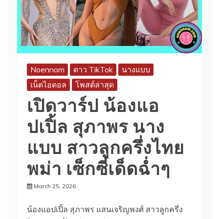
Noennom
ดาว TikTok
นางแบบ
เน็ตไอดอล
โพสต์ล่าสุด
เปิดวาร์ป น้องแอ
ปเปิ้ล สุภาพร นาง
แบบ สาวลูกครึ่งไทย
พม่า เซ็กซี่เด็ดฉ่ำๆ
March 25, 2026
น้องแอปเปิ้ล สุภาพร แสนเจริญพงศ์ สาวลูกครึ่ง