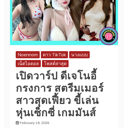
Noennom
ดาว TikTok
นางแบบ
เน็ตไอดอล
โพสต์ล่าสุด
เปิดวาร์ป ดีเจโนอี้
กรงการ สตรีมเมอร์
สาวสุดเฟี้ยว ขี้เล่น
หุ่นเซ็กซี่ เกมมันส์
February 19, 2026