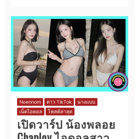
Noennom
ดาว TikTok
นางแบบ
เน็ตไอดอล
โพสต์ล่าสุด
เปิดวาร์ป น้องพลอย
Chaploy ไอดอลสาว