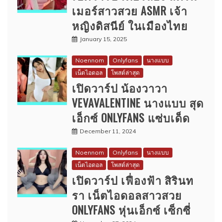
เมอร์สาวสวย ASMR เจ้า
หญิงดิสนีย์ ในเมืองไทย
January 15, 2025
Noennom
Onlyfans
นางแบบ
เน็ตไอดอล
โพสต์ล่าสุด
เปิดวาร์ป น้องวาวา
VEVAVALENTINE นางแบบ สุด
เอ็กซ์ ONLYFANS แซ่บเด็ด
December 11, 2024
Noennom
Onlyfans
นางแบบ
เน็ตไอดอล
โพสต์ล่าสุด
เปิดวาร์ป เฟื่องฟ้า สิรินท
รา เน็ตไอดอลสาวสวย
ONLYFANS หุ่นเอ็กซ์ เซ็กซี่