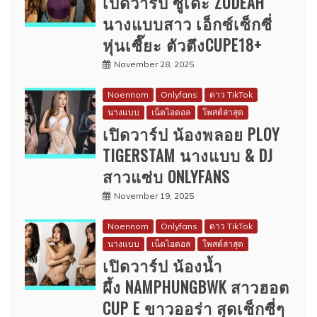
เปิดวาร์ป ซูเด๊ะ ZUDEAH
นางแบบสาว เอ็กซ์เซ็กซี่
หุ่นเซี๊ยะ ตัวตึงCUPE18+
November 28, 2025
Noennom
Onlyfans
ดาว TikTok
นางแบบ
เน็ตไอดอล
โพสต์ล่าสุด
เปิดวาร์ป น้องพลอย PLOY
TIGERSTAM นางแบบ & DJ
สาวแซ่บ ONLYFANS
November 19, 2025
Noennom
Onlyfans
ดาว TikTok
นางแบบ
เน็ตไอดอล
โพสต์ล่าสุด
เปิดวาร์ป น้องน้ำ
ผึ้ง NAMPHUNGBWK สาวฮอต
CUP E ขาวออร่า สุดเซ็กซี่ๆ