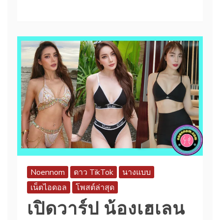
Noennom
ดาว TikTok
นางแบบ
เน็ตไอดอล
โพสต์ล่าสุด
เปิดวาร์ป น้องเฮเลน