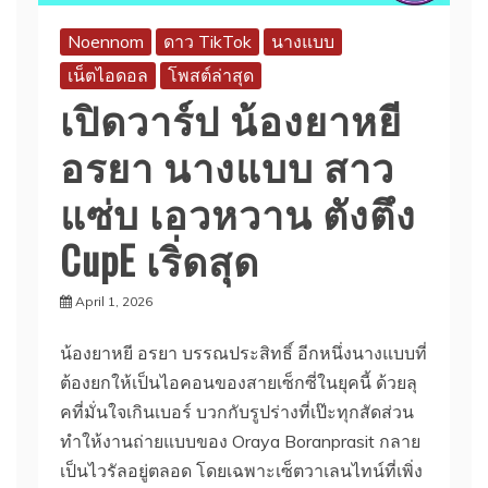
Noennom
ดาว TikTok
นางแบบ
เน็ตไอดอล
โพสต์ล่าสุด
เปิดวาร์ป น้องยาหยี
อรยา นางแบบ สาว
แซ่บ เอวหวาน ตังตึง
CupE เริ่ดสุด
April 1, 2026
น้องยาหยี อรยา บรรณประสิทธิ์ อีกหนึ่งนางแบบที่
ต้องยกให้เป็นไอคอนของสายเซ็กซี่ในยุคนี้ ด้วยลุ
คที่มั่นใจเกินเบอร์ บวกกับรูปร่างที่เป๊ะทุกสัดส่วน
ทำให้งานถ่ายแบบของ Oraya Boranprasit กลาย
เป็นไวรัลอยู่ตลอด โดยเฉพาะเซ็ตวาเลนไทน์ที่เพิ่ง