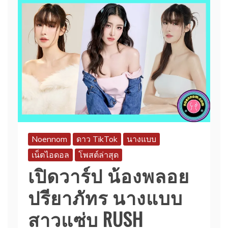
Noennom
ดาว TikTok
นางแบบ
เน็ตไอดอล
โพสต์ล่าสุด
เปิดวาร์ป น้องพลอย
ปรียาภัทร นางแบบ
สาวแซ่บ RUSH