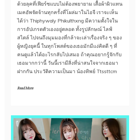
ด้วยลุคที่เฟียร์ซแบบไม่ต้องพยายาม เสื้อผ้าผิวแทน
เมคอัพจัดจ้านทุกครั้งที่โผล่มาในไอจี เราจะเห็น
ได้ว่า Thiphywaly Phikulthxng มีความตั้งใจใน
การอัปเกรดตัวเองอยู่ตลอด ทั้งรูปลักษณ์ ไลฟ์
สไตล์ ไปจนถึงมุมมองที่กล้าจะเล่าเรื่องจริง ๆ ของ
ผู้หญิงยุคนี้ ในทุกโพสต์ของเธอมักมีแง่คิดดี ๆ ที่
คนดูแล้วได้อะไรกลับไปเสมอ ถ้าคุณอยากรู้จักกับ
เธอมากกว่านี้ วันนี้เรามีสิ่งที่น่าสนใจจากเธอมา
ฝากกัน ประวัติความเป็นมา น้องทิพย์ Ttssttcm
Read More