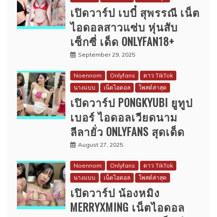
เปิดวาร์ป เบบี๋ สุพรรณี เน็ต
ไอดอลสาวแซ่บ หุ่นสับ
เซ็กซี่ เด็ด ONLYFAN18+
September 29, 2025
Noennom
Onlyfans
ดาว TikTok
นางแบบ
เน็ตไอดอล
โพสต์ล่าสุด
เปิดวาร์ป PONGKYUBI ยูทูป
เบอร์ ไอดอลเวียดนาม
ลีลายั่ว ONLYFANS สุดเด็ด
August 27, 2025
Noennom
Onlyfans
ดาว TikTok
นางแบบ
เน็ตไอดอล
โพสต์ล่าสุด
เปิดวาร์ป น้องหมิง
MERRYXMING เน็ตไอดอล