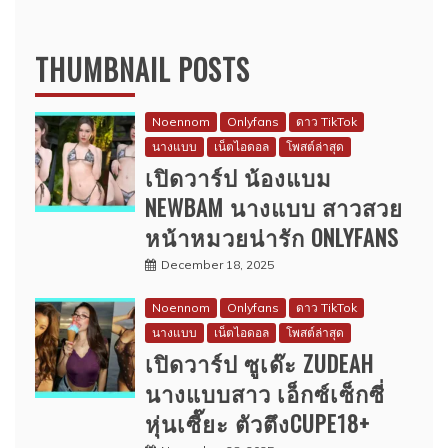
THUMBNAIL POSTS
Noennom
Onlyfans
ดาว TikTok
นางแบบ
เน็ตไอดอล
โพสต์ล่าสุด
เปิดวาร์ป น้องแบม
NEWBAM นางแบบ สาวสวย
หน้าหมวยน่ารัก ONLYFANS
December 18, 2025
Noennom
Onlyfans
ดาว TikTok
นางแบบ
เน็ตไอดอล
โพสต์ล่าสุด
เปิดวาร์ป ซูเด๊ะ ZUDEAH
นางแบบสาว เอ็กซ์เซ็กซี่
หุ่นเซี๊ยะ ตัวตึงCUPE18+