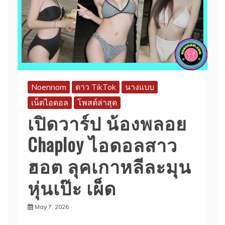
Noennom
ดาว TikTok
นางแบบ
เน็ตไอดอล
โพสต์ล่าสุด
เปิดวาร์ป น้องพลอย
Chaploy ไอดอลสาว
ฮอต ลุคเกาหลีละมุน
หุ่นเป๊ะ เผ็ด
May 7, 2026