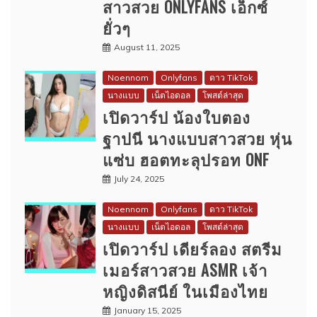
สาวสวย ONLYFANS เอ็กซ์
ยั่วๆ
August 11, 2025
Noennom
Onlyfans
ดาว TikTok
นางแบบ
เน็ตไอดอล
โพสต์ล่าสุด
เปิดวาร์ป น้องใบตอง
ฐาปนี นางแบบสาวสวย หุ่น
แซ่บ ฮอตทะลุปรอท ONF
July 24, 2025
Noennom
Onlyfans
ดาว TikTok
นางแบบ
เน็ตไอดอล
โพสต์ล่าสุด
เปิดวาร์ป เดียร์ลอง สตรีม
เมอร์สาวสวย ASMR เจ้า
หญิงดิสนีย์ ในเมืองไทย
January 15, 2025