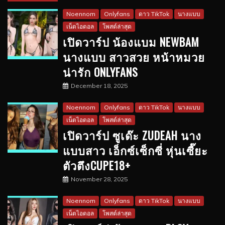
Noennom
Onlyfans
ดาว TikTok
นางแบบ
เน็ตไอดอล
โพสต์ล่าสุด
เปิดวาร์ป น้องแบม NEWBAM
นางแบบ สาวสวย หน้าหมวย
น่ารัก ONLYFANS
December 18, 2025
Noennom
Onlyfans
ดาว TikTok
นางแบบ
เน็ตไอดอล
โพสต์ล่าสุด
เปิดวาร์ป ซูเด๊ะ ZUDEAH นาง
แบบสาว เอ็กซ์เซ็กซี่ หุ่นเซี๊ยะ
ตัวตึงCUPE18+
November 28, 2025
Noennom
Onlyfans
ดาว TikTok
นางแบบ
เน็ตไอดอล
โพสต์ล่าสุด