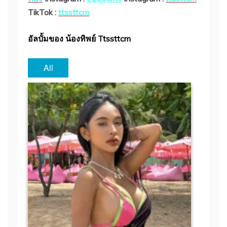
TikTok :
ttssttcm
อัลบั้มของ น้องทิพย์ Ttssttcm
All