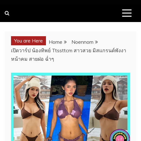
You are Here
Home
Noennom
เปิดวาร์ป น้องทิพย์ Ttssttcm สาวสวย มิสแกรนด์พังงา
หน้าคม สายฝอ ฉ่ำๆ