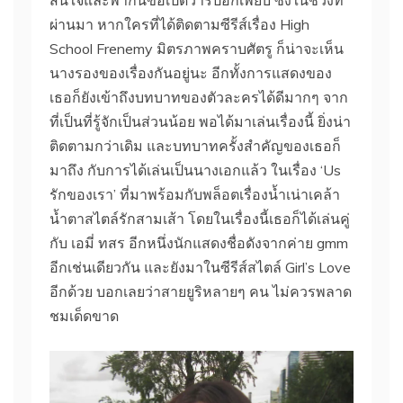
สนใจและพากันขอเปิดวาร์ปอีกเพียบ ซึ่งในช่วงที่
ผ่านมา หากใครที่ได้ติดตามซีรีส์เรื่อง High
School Frenemy มิตรภาพคราบศัตรู ก็น่าจะเห็น
นางรองของเรื่องกันอยู่นะ อีกทั้งการแสดงของ
เธอก็ยังเข้าถึงบทบาทของตัวละครได้ดีมากๆ จาก
ที่เป็นที่รู้จักเป็นส่วนน้อย พอได้มาเล่นเรื่องนี้ ยิ่งน่า
ติดตามกว่าเดิม และบทบาทครั้งสำคัญของเธอก็
มาถึง กับการได้เล่นเป็นนางเอกแล้ว ในเรื่อง ‘Us
รักของเรา’ ที่มาพร้อมกับพล็อตเรื่องน้ำเน่าเคล้า
น้ำตาสไตล์รักสามเส้า โดยในเรื่องนี้เธอก็ได้เล่นคู่
กับ เอมี่ ทสร อีกหนึ่งนักแสดงชื่อดังจากค่าย gmm
อีกเช่นเดียวกัน และยังมาในซีรีส์สไตล์ Girl’s Love
อีกด้วย บอกเลยว่าสายยูริหลายๆ คน ไม่ควรพลาด
ชมเด็ดขาด