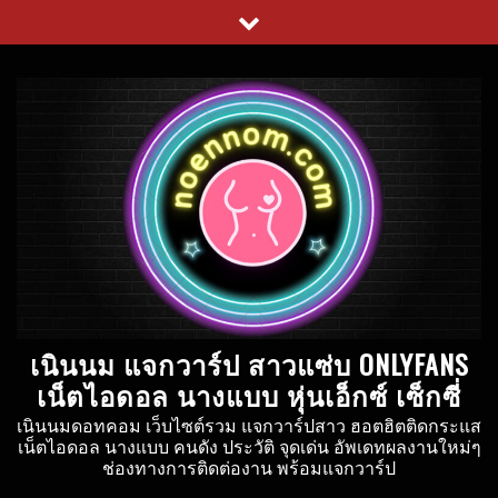
Skip
to
content
เนินนม แจกวาร์ป สาวแซ่บ ONLYFANS
เน็ตไอดอล นางแบบ หุ่นเอ็กซ์ เซ็กซี่
เนินนมดอทคอม เว็บไซต์รวม แจกวาร์ปสาว ฮอตฮิตติดกระแส
เน็ตไอดอล นางแบบ คนดัง ประวัติ จุดเด่น อัพเดทผลงานใหม่ๆ
ช่องทางการติดต่องาน พร้อมแจกวาร์ป