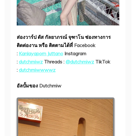
ส่องวาร์ป
ดัส กัลยาภรณ์ จุฑาโน
ช่องทางการ
ติดต่องาน หรือ ติตตามได้ที่
Facebook
:
Kanlayaporn Juttano
Instagram
:
dutchmiwz
Threads :
@dutchmiwz
TikTok
:
dutchmiwwwwz
อัลบั้มของ
Dutchmiw