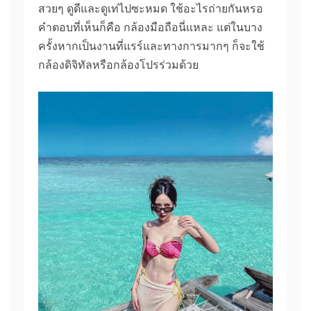
สวยๆ ดูดีและดูเท่ไปซะหมด ใช้อะไรถ่ายกันหรอ
คำตอบที่เห็นก็คือ กล้องมือถือนี่แหละ แต่ในบาง
ครั้งหากเป็นงานที่แรร์และทางการมากๆ ก็จะใช้
กล้องดิจิทัลหรือกล้องโปรร่วมด้วย