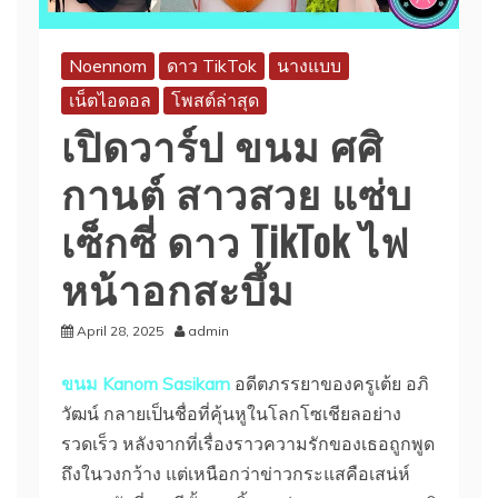
Noennom
ดาว TikTok
นางแบบ
เน็ตไอดอล
โพสต์ล่าสุด
เปิดวาร์ป ขนม ศศิ
กานต์ สาวสวย แซ่บ
เซ็กซี่ ดาว TikTok ไฟ
หน้าอกสะบึ้ม
April 28, 2025
admin
ขนม Kanom Sasikarn
อดีตภรรยาของครูเต้ย อภิ
วัฒน์ กลายเป็นชื่อที่คุ้นหูในโลกโซเชียลอย่าง
รวดเร็ว หลังจากที่เรื่องราวความรักของเธอถูกพูด
ถึงในวงกว้าง แต่เหนือกว่าข่าวกระแสคือเสน่ห์