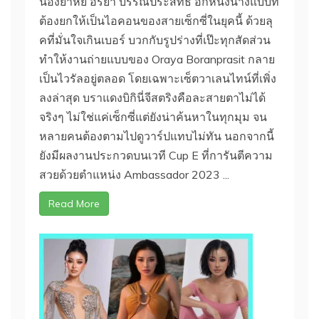
น้องยาหยี อรยา บรรณประสิทธิ์ อีกหนึ่งนางแบบที่
ต้องยกให้เป็นไอคอนของสายเซ็กซี่ในยุคนี้ ด้วยลุ
คที่มั่นใจเกินเบอร์ บวกกับรูปร่างที่เป๊ะทุกสัดส่วน
ทำให้งานถ่ายแบบของ Oraya Boranprasit กลาย
เป็นไวรัลอยู่ตลอด โดยเฉพาะเซ็ตวาเลนไทน์ที่เพิ่ง
ลงล่าสุด บราแดงบิกินี่จีสตริงคือละสายตาไม่ได้
จริงๆ ไม่ใช่แค่เซ็กซี่แต่ยังน่าค้นหาในทุกมุม จน
หลายคนต้องตามไปดูวาร์ปแทบไม่ทัน นอกจากนี้
ยังมีผลงานประกวดบนเวที Cup E ที่การันตีความ
สวยด้วยตำแหน่ง Ambassador 2023 ...
Read More