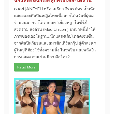
นักแสดง&นักร้องลูกครึ่งไทย-ไต้หวัน
เจนเย่ JANEYEH หรือ เมธิกา จีรนรภัทร เป็นนัก
แสดงและศิลปินหญิงไทยเชื้อสายไต้หวันที่ผู้ชม
จำนวนมากจำได้จากบท “เสี่ยวหยู” ในซีรีส์
สงคราม ส่งด่วน (Mad Unicorn) บทบาทนี้ทำให้
ภาพของเธอในฐานะนักแสดงเติบโตชัดเจนขึ้น
จากศิลปินวัยรุ่นและสมาชิกเกิร์ลกรุ๊ป สู่ตัวละคร
ผู้ใหญ่ที่ต้องใช้ทั้งความนิ่ง ไหวพริบ และพลังใน
การแสดง เจนเย่ เมธิกา คือใคร? ...
Read More