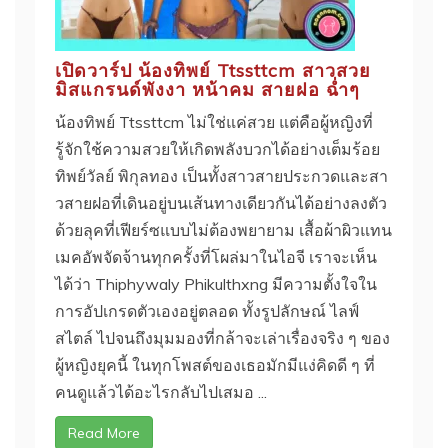
เปิดวาร์ป น้องทิพย์ Ttssttcm สาวสวย
มิสแกรนด์พังงา หน้าคม สายฝอ ฉ่ำๆ
น้องทิพย์ Ttssttcm ไม่ใช่แค่สวย แต่คือผู้หญิงที่
รู้จักใช้ความสวยให้เกิดพลังบวกได้อย่างเต็มร้อย
ทิพย์วัลย์ พิกุลทอง เป็นทั้งสาวสายประกวดและสา
วสายฝอที่เดินอยู่บนเส้นทางเดียวกันได้อย่างลงตัว
ด้วยลุคที่เฟียร์ซแบบไม่ต้องพยายาม เสื้อผ้าผิวแทน
เมคอัพจัดจ้านทุกครั้งที่โผล่มาในไอจี เราจะเห็น
ได้ว่า Thiphywaly Phikulthxng มีความตั้งใจใน
การอัปเกรดตัวเองอยู่ตลอด ทั้งรูปลักษณ์ ไลฟ์
สไตล์ ไปจนถึงมุมมองที่กล้าจะเล่าเรื่องจริง ๆ ของ
ผู้หญิงยุคนี้ ในทุกโพสต์ของเธอมักมีแง่คิดดี ๆ ที่
คนดูแล้วได้อะไรกลับไปเสมอ ...
Read More