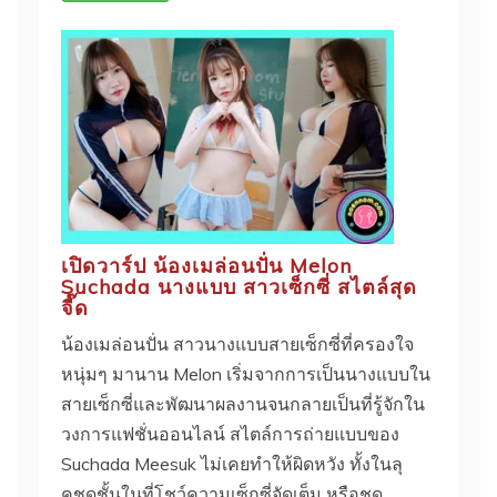
เปิดวาร์ป น้องเมล่อนปั่น Melon
Suchada นางแบบ สาวเซ็กซี่ สไตล์สุด
จี๊ด
น้องเมล่อนปั่น สาวนางแบบสายเซ็กซี่ที่ครองใจ
หนุ่มๆ มานาน Melon เริ่มจากการเป็นนางแบบใน
สายเซ็กซี่และพัฒนาผลงานจนกลายเป็นที่รู้จักใน
วงการแฟชั่นออนไลน์ สไตล์การถ่ายแบบของ
Suchada Meesuk ไม่เคยทำให้ผิดหวัง ทั้งในลุ
คชุดชั้นในที่โชว์ความเซ็กซี่จัดเต็ม หรือชุด