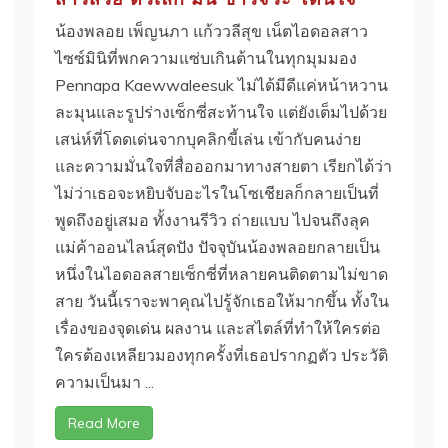
น้องพลอย เพ็ญนภา แก้ววลีสุข เน็ตไอดอลสาว
ไซซ์มินิที่พกความแซ่บเกินต้านในทุกมุมมอง
Pennapa Kaewwaleesuk ไม่ได้มีดีแค่หน้าหวาน
ละมุนและรูปร่างเซ็กซี่สะท้านใจ แต่ยังเต็มไปด้วย
เสน่ห์ที่โดดเด่นจากบุคลิกขี้เล่น เข้ากับคนง่าย
และความมั่นใจที่สื่อออกมาทางสายตา เรียกได้ว่า
ไม่ว่าเธอจะหยิบจับอะไรในโซเชียลก็กลายเป็นที่
พูดถึงอยู่เสมอ ทั้งงานรีวิว ถ่ายแบบ ไปจนถึงลุค
แม่ค้าออนไลน์สุดปัง ปัจจุบันน้องพลอยกลายเป็น
หนึ่งในไอดอลสายเซ็กซี่ที่หลายคนติดตามไม่ขาด
สาย วันนี้เราจะพาคุณไปรู้จักเธอให้มากขึ้น ทั้งใน
เรื่องของจุดเด่น ผลงาน และสไตล์ที่ทำให้ใครต่อ
ใครต้องเหลียวมองทุกครั้งที่เธอปรากฏตัว ประวัติ
ความเป็นมา ...
Read More