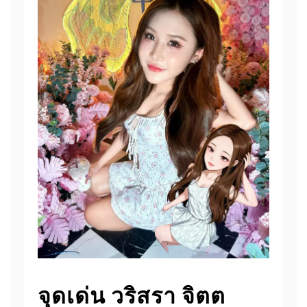
จุดเด่น วริสรา จิตต