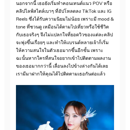
นอกจากนี้ เธอยังเริ่มทำคอนเทนต์แนว POV หรือ
คลิปไลฟ์สไตล์เบาๆ ที่อัปโหลดลง TikTok และ IG
Reels ซึ่งได้รับความนิยมไม่น้อย เพราะมี mood &
tone ที่ชวนดู เหมือนได้ตามไปเที่ยวหรือใช้ชีวิต
กับเธอจริงๆ จึงไม่แปลกใจที่ยอดวิวของแต่ละคลิป
จะพุ่งขึ้นเรื่อยๆ และทำให้แบรนด์หลายเจ้าก็เริ่ม
ให้ความสนใจในตัวเธอมากขึ้นอีกขั้น เพราะ
ฉะนั้นหากใครที่สนใจอยากเข้าไปติดตามผลงาน
ของเธอมากกว่านี้ เลื่อนลงไปข้างล่างกันได้เลย
เรามีมาฝากให้คุณได้ไปติดตามเธอกันต่อแล้ว