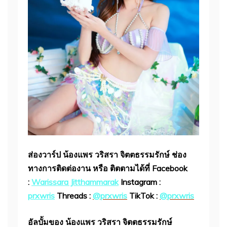
ส่องวาร์ป น้องแพร วริสรา จิตตธรรมรักษ์
ช่อง
ทางการติดต่องาน หรือ ติตตามได้ที่
Facebook
:
Warissara Jitthammarak
Instagram :
prxwris
Threads :
@prxwris
TikTok :
@prxwris
อัลบั้มของ น้องแพร วริสรา จิตตธรรมรักษ์