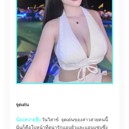
จุดเด่น
น้องสปายจุ๊บ
วันวิสาข์ จุดเด่นของสาวสวยคนนี้
นั่นก็คือใบหน้าที่ดูน่ารักแอบยั่วและแอบแซ่บซึ่ง