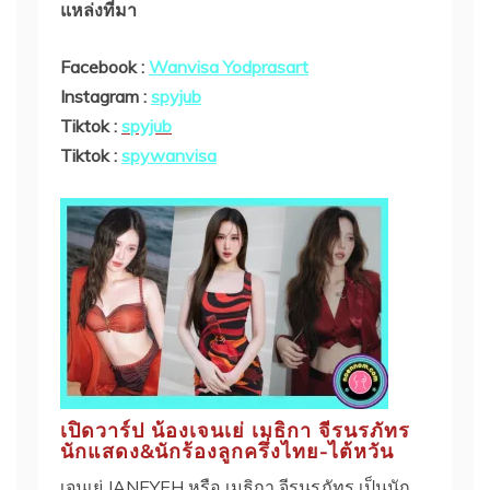
แหล่งที่มา
Facebook :
Wanvisa Yodprasart
Instagram :
spyjub
Tiktok :
spyjub
Tiktok :
spywanvisa
เปิดวาร์ป น้องเจนเย่ เมธิกา จีรนรภัทร
นักแสดง&นักร้องลูกครึ่งไทย-ไต้หวัน
เจนเย่ JANEYEH หรือ เมธิกา จีรนรภัทร เป็นนัก