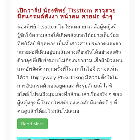
เปิดวาร์ป น้องทิพย์ Ttssttcm สาวสวย
มิสแกรนด์พังงา หน้าคม สายฝอ ฉ่ำๆ
น้องทิพย์ Ttssttcm ไม่ใช่แค่สวย แต่คือผู้หญิงที่
รู้จักใช้ความสวยให้เกิดพลังบวกได้อย่างเต็มร้อย
ทิพย์วัลย์ พิกุลทอง เป็นทั้งสาวสายประกวดและสา
วสายฝอที่เดินอยู่บนเส้นทางเดียวกันได้อย่างลงตัว
ด้วยลุคที่เฟียร์ซแบบไม่ต้องพยายาม เสื้อผ้าผิวแทน
เมคอัพจัดจ้านทุกครั้งที่โผล่มาในไอจี เราจะเห็น
ได้ว่า Thiphywaly Phikulthxng มีความตั้งใจใน
การอัปเกรดตัวเองอยู่ตลอด ทั้งรูปลักษณ์ ไลฟ์
สไตล์ ไปจนถึงมุมมองที่กล้าจะเล่าเรื่องจริง ๆ ของ
ผู้หญิงยุคนี้ ในทุกโพสต์ของเธอมักมีแง่คิดดี ๆ ที่
คนดูแล้วได้อะไรกลับไปเสมอ ...
Read More