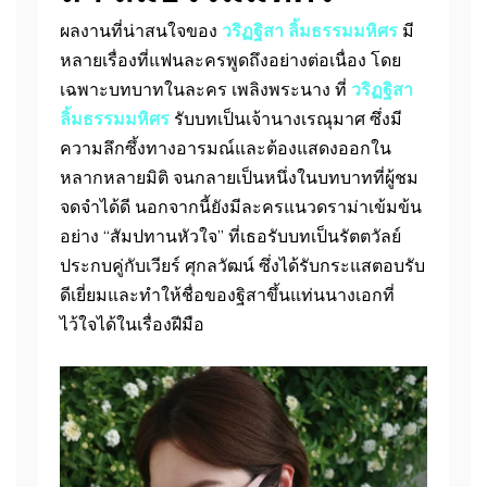
ผลงานที่น่าสนใจของ
วริฏฐิสา ลิ้มธรรมมหิศร
มี
หลายเรื่องที่แฟนละครพูดถึงอย่างต่อเนื่อง โดย
เฉพาะบทบาทในละคร เพลิงพระนาง ที่
วริฏฐิสา
ลิ้มธรรมมหิศร
รับบทเป็นเจ้านางเรณุมาศ ซึ่งมี
ความลึกซึ้งทางอารมณ์และต้องแสดงออกใน
หลากหลายมิติ จนกลายเป็นหนึ่งในบทบาทที่ผู้ชม
จดจำได้ดี นอกจากนี้ยังมีละครแนวดราม่าเข้มข้น
อย่าง “สัมปทานหัวใจ” ที่เธอรับบทเป็นรัตตวัลย์
ประกบคู่กับเวียร์ ศุกลวัฒน์ ซึ่งได้รับกระแสตอบรับ
ดีเยี่ยมและทำให้ชื่อของฐิสาขึ้นแท่นนางเอกที่
ไว้ใจได้ในเรื่องฝีมือ