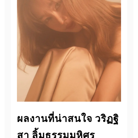
ผลงานที่น่าสนใจ วริฏฐิ
สา ลิ้มธรรมมหิศร